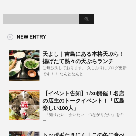
NEW ENTRY
天よし｜吉島にある本格天ぷら！
揚げたて熱々の天ぷらランチ
ご無沙汰しております。 久しぶりにブログ更新
です！！ なんとなんと
【イベント告知】1/30開催！名店
の店主のトークイベント！「広島
楽しい100人」
「知りたい 会いたい つながりたい」をキ
ー
トッポギたきにく｜この冬に食べ