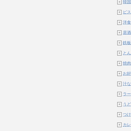
韓国
+
ビス
+
洋食
+
居酒
+
鉄板
+
とん
+
焼肉
+
お好
+
汁な
+
ラー
+
うど
+
つけ
+
カレ
+