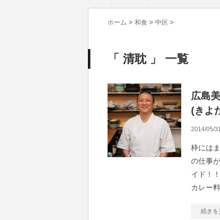
ホーム
>
和食
>
中区
>
「 清耽 」 一覧
広島
(きよた
2014/05/3
枠にはま
の仕事が
イド！！ 
カレー
続きを