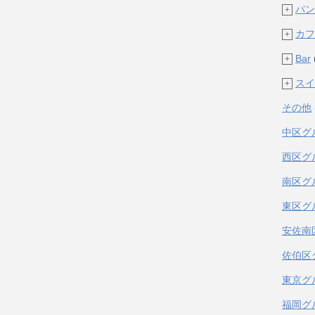
パン
+
カフ
+
Bar
+
スイ
+
その他
中区グ
西区グ
南区グ
東区グ
安佐南
佐伯区
東京グ
福岡グ