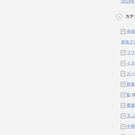
2014
カテ
串焼
+
美味グ
フラ
+
イタ
+
スペ
+
和食
+
鮨
(
+
蕎麦
+
天ぷ
+
中華
+