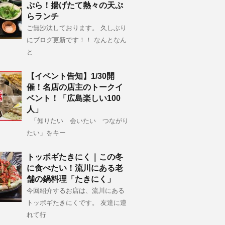
ぷら！揚げたて熱々の天ぷ
らランチ
ご無沙汰しております。 久しぶり
にブログ更新です！！ なんとなん
と
【イベント告知】1/30開
催！名店の店主のトークイ
ベント！「広島楽しい100
人」
「知りたい 会いたい つながり
たい」をキー
トッポギたきにく｜この冬
に食べたい！流川にある老
舗の鍋料理「たきにく」
今回紹介するお店は、流川にある
トッポギたきにくです。 友達に連
れて行