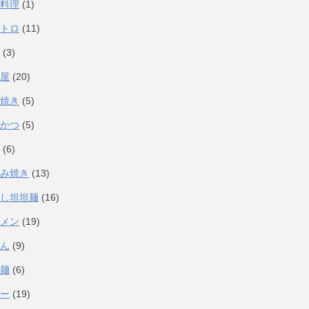
料理
(1)
トロ
(11)
(3)
屋
(20)
焼き
(5)
かつ
(5)
(6)
み焼き
(13)
し坦坦麺
(16)
メン
(19)
ん
(9)
麺
(6)
ー
(19)