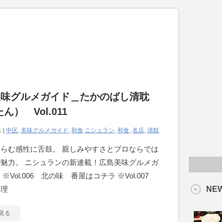
美味グルメガイド＿たかのばし清耽
ん） Vol.011
1 |
中区
,
美味グルメガイド
,
和食
ニシュラン
,
和食
,
名店
,
清耽
らむ感性に舌鼓。 親しみやすさとプロならでは
魅力。 ニシュランの新連載！広島美味グルメガ
※Vol.006 北の味 番屋はコチラ ※Vol.007
料理
NE
見る