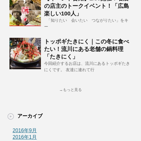
の店主のトークイベント！「広島
楽しい100人」
「知りたい 会いたい つながりたい」をキ
ー
トッポギたきにく｜この冬に食べ
たい！流川にある老舗の鍋料理
「たきにく」
今回紹介するお店は、流川にあるトッポギたき
にくです。 友達に連れて行
→もっと見る
アーカイブ
2016年9月
2016年1月