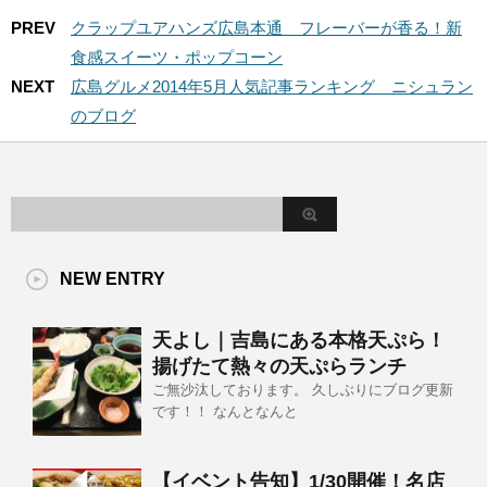
PREV
クラップユアハンズ広島本通＿フレーバーが香る！新
食感スイーツ・ポップコーン
NEXT
広島グルメ2014年5月人気記事ランキング＿ニシュラン
のブログ
NEW ENTRY
天よし｜吉島にある本格天ぷら！
揚げたて熱々の天ぷらランチ
ご無沙汰しております。 久しぶりにブログ更新
です！！ なんとなんと
【イベント告知】1/30開催！名店