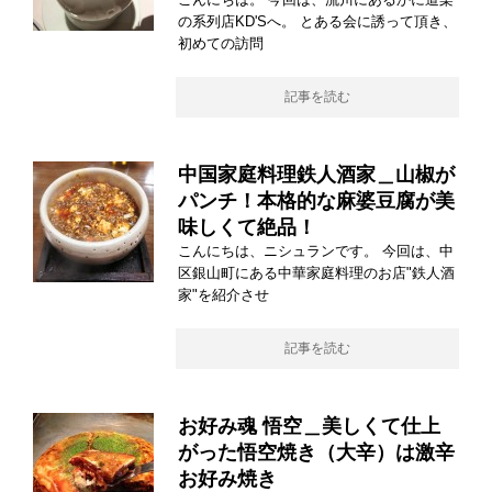
の系列店KD'Sへ。 とある会に誘って頂き、
初めての訪問
記事を読む
中国家庭料理鉄人酒家＿山椒が
パンチ！本格的な麻婆豆腐が美
味しくて絶品！
こんにちは、ニシュランです。 今回は、中
区銀山町にある中華家庭料理のお店"鉄人酒
家"を紹介させ
記事を読む
お好み魂 悟空＿美しくて仕上
がった悟空焼き（大辛）は激辛
お好み焼き