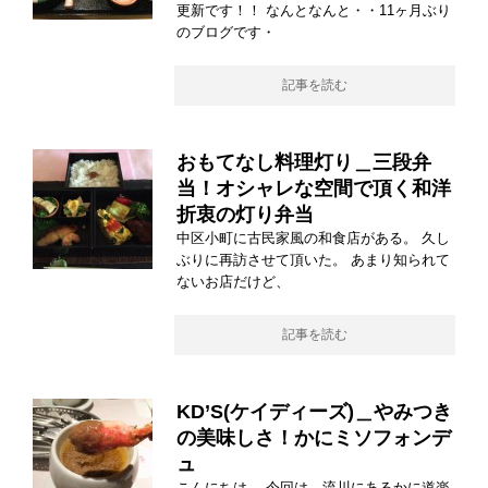
更新です！！ なんとなんと・・11ヶ月ぶり
のブログです・
記事を読む
おもてなし料理灯り＿三段弁
当！オシャレな空間で頂く和洋
折衷の灯り弁当
中区小町に古民家風の和食店がある。 久し
ぶりに再訪させて頂いた。 あまり知られて
ないお店だけど、
記事を読む
KD’S(ケイディーズ)＿やみつき
の美味しさ！かにミソフォンデ
ュ
こんにちは。 今回は、流川にあるかに道楽