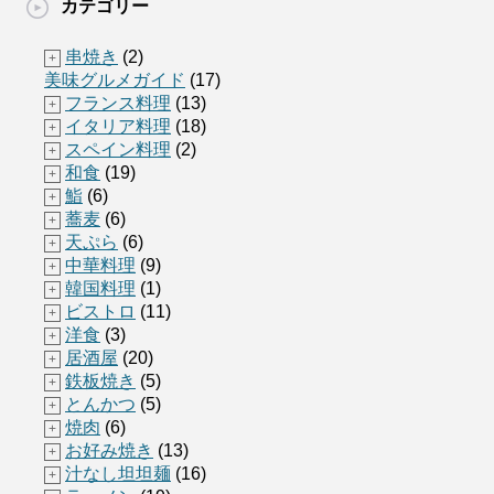
カテゴリー
串焼き
(2)
+
美味グルメガイド
(17)
フランス料理
(13)
+
イタリア料理
(18)
+
スペイン料理
(2)
+
和食
(19)
+
鮨
(6)
+
蕎麦
(6)
+
天ぷら
(6)
+
中華料理
(9)
+
韓国料理
(1)
+
ビストロ
(11)
+
洋食
(3)
+
居酒屋
(20)
+
鉄板焼き
(5)
+
とんかつ
(5)
+
焼肉
(6)
+
お好み焼き
(13)
+
汁なし坦坦麺
(16)
+