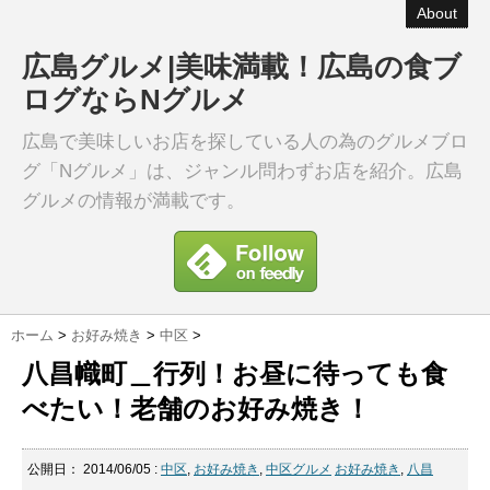
About
広島グルメ|美味満載！広島の食ブ
ログならNグルメ
広島で美味しいお店を探している人の為のグルメブロ
グ「Nグルメ」は、ジャンル問わずお店を紹介。広島
グルメの情報が満載です。
ホーム
>
お好み焼き
>
中区
>
八昌幟町＿行列！お昼に待っても食
べたい！老舗のお好み焼き！
公開日：
2014/06/05
:
中区
,
お好み焼き
,
中区グルメ
お好み焼き
,
八昌