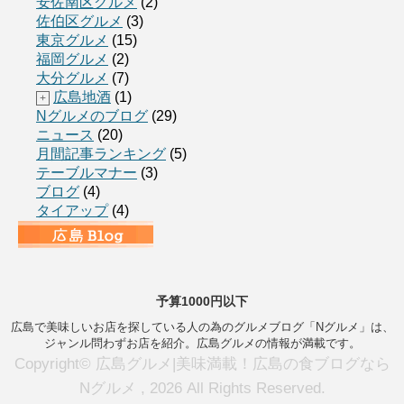
安佐南区グルメ
(2)
佐伯区グルメ
(3)
東京グルメ
(15)
福岡グルメ
(2)
大分グルメ
(7)
広島地酒
(1)
+
Nグルメのブログ
(29)
ニュース
(20)
月間記事ランキング
(5)
テーブルマナー
(3)
ブログ
(4)
タイアップ
(4)
予算1000円以下
広島で美味しいお店を探している人の為のグルメブログ「Nグルメ」は、
ジャンル問わずお店を紹介。広島グルメの情報が満載です。
Copyright© 広島グルメ|美味満載！広島の食ブログなら
Nグルメ , 2026 All Rights Reserved.