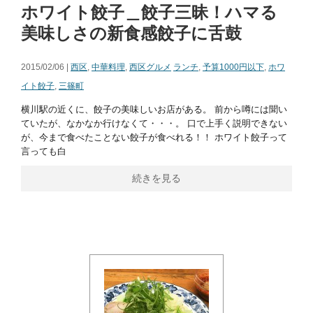
ホワイト餃子＿餃子三昧！ハマる
美味しさの新食感餃子に舌鼓
2015/02/06 |
西区
,
中華料理
,
西区グルメ
ランチ
,
予算1000円以下
,
ホワ
イト餃子
,
三篠町
横川駅の近くに、餃子の美味しいお店がある。 前から噂には聞い
ていたが、なかなか行けなくて・・・。 口で上手く説明できない
が、今まで食べたことない餃子が食べれる！！ ホワイト餃子って
言っても白
続きを見る