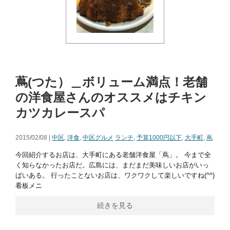
蔦(つた）＿ボリューム満点！老舗
の洋食屋さんのオススメはチキン
カツカレースパ
2015/02/08 |
中区
,
洋食
,
中区グルメ
ランチ
,
予算1000円以下
,
大手町
,
蔦
今回紹介するお店は、大手町にある老舗洋食屋「蔦」。 今まで全
く知らなかったお店だ。広島には、まだまだ美味しいお店がいっ
ぱいある。 行ったことないお店は、ワクワクして楽しいですね(^^)
看板メニ
続きを見る