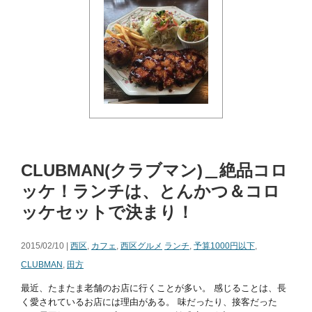
CLUBMAN(クラブマン)＿絶品コロ
ッケ！ランチは、とんかつ＆コロ
ッケセットで決まり！
2015/02/10 |
西区
,
カフェ
,
西区グルメ
ランチ
,
予算1000円以下
,
CLUBMAN
,
田方
最近、たまたま老舗のお店に行くことが多い。 感じることは、長
く愛されているお店には理由がある。 味だったり、接客だった