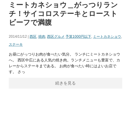
ミートカネショウ＿がっつりラン
チ！サイコロステーキとロースト
ビーフで満腹
2014/11/12 |
西区
,
焼肉
,
西区グルメ
予算1000円以下
,
ミートカネショウ
,
ステーキ
お昼にがっつりお肉が食べたい気分。 ランチにミートカネショウ
へ。 西区中広にある人気の焼き肉。ランチメニューも豊富で、カ
レーからステーキまである。 お肉が食べたい時にはよいお店で
す。 さっ
続きを見る