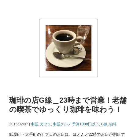
珈琲の店G線＿23時まで営業！老舗
の喫茶でゆっくり珈琲を味わう！
2015/02/07 |
中区
,
カフェ
,
中区グルメ
予算1000円以下
,
G線
,
珈琲
紙屋町・大手町のカフェのお店は、ほとんど22時でお店が閉店す