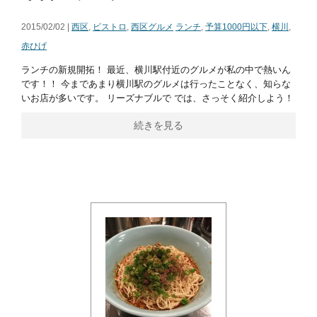
2015/02/02 |
西区
,
ビストロ
,
西区グルメ
ランチ
,
予算1000円以下
,
横川
,
赤ひげ
ランチの新規開拓！ 最近、横川駅付近のグルメが私の中で熱いん
です！！ 今まであまり横川駅のグルメは行ったことなく、知らな
いお店が多いです。 リーズナブルで では、さっそく紹介しよう！
続きを見る