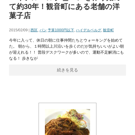
て約30年！観音町にある老舗の洋
菓子店
2015/02/09 |
西区
,
パン
予算1000円以下
,
ハイデルベルグ
,
観音町
今年に入って、休日の朝に仕事仲間たちとウォーキングを始めて
た。 朝から、１時間以上川沿いを歩くのだが気持ちいいがよい朝
が迎えれる！！ 普段デスクワークが多いので、運動不足解消にも
なる！ 歩きなが
続きを見る