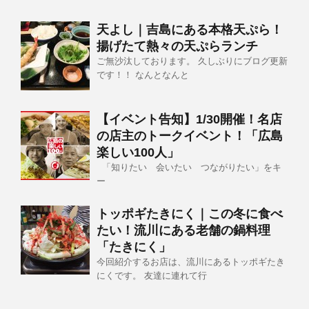
天よし｜吉島にある本格天ぷら！
揚げたて熱々の天ぷらランチ
ご無沙汰しております。 久しぶりにブログ更新
です！！ なんとなんと
【イベント告知】1/30開催！名店
の店主のトークイベント！「広島
楽しい100人」
「知りたい 会いたい つながりたい」をキ
ー
トッポギたきにく｜この冬に食べ
たい！流川にある老舗の鍋料理
「たきにく」
今回紹介するお店は、流川にあるトッポギたき
にくです。 友達に連れて行