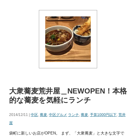
大衆蕎麦荒井屋＿NEWOPEN！本格
的な蕎麦を気軽にランチ
2014/12/11 |
中区
,
蕎麦
,
中区グルメ
ランチ
,
蕎麦
,
予算1000円以下
,
荒井
屋
袋町に新しいお店がOPEN。 まず、「大衆蕎麦」と大きな文字で