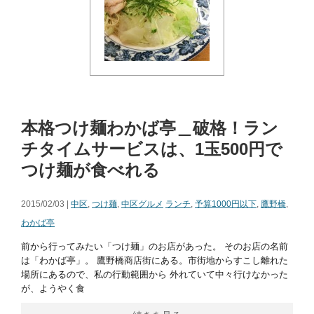
本格つけ麺わかば亭＿破格！ラン
チタイムサービスは、1玉500円で
つけ麺が食べれる
2015/02/03 |
中区
,
つけ麺
,
中区グルメ
ランチ
,
予算1000円以下
,
鷹野橋
,
わかば亭
前から行ってみたい「つけ麺」のお店があった。 そのお店の名前
は「わかば亭」。 鷹野橋商店街にある。市街地からすこし離れた
場所にあるので、私の行動範囲から 外れていて中々行けなかった
が、ようやく食